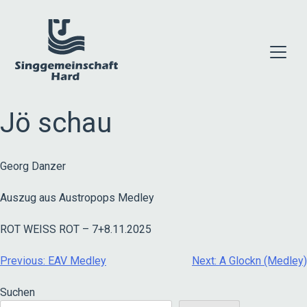
Skip
to
content
Jö schau
Georg Danzer
Auszug aus Austropops Medley
ROT WEISS ROT – 7+8.11.2025
Beitragsnavigation
Previous:
EAV Medley
Next:
A Glockn (Medley)
Suchen