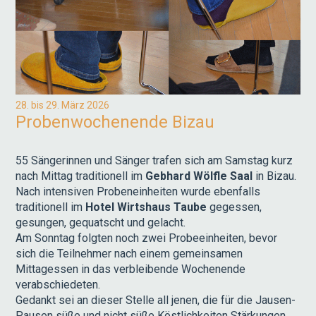
28. bis 29. März 2026
Probenwochenende Bizau
55 Sängerinnen und Sänger trafen sich am Samstag kurz
nach Mittag traditionell im
Gebhard Wölfle Saal
in Bizau.
Nach intensiven Probeneinheiten wurde ebenfalls
traditionell im
Hotel Wirtshaus Taube
gegessen,
gesungen, gequatscht und gelacht.
Am Sonntag folgten noch zwei Probeeinheiten, bevor
sich die Teilnehmer nach einem gemeinsamen
Mittagessen in das verbleibende Wochenende
verabschiedeten.
Gedankt sei an dieser Stelle all jenen, die für die Jausen-
Pausen süße und nicht süße Köstlichkeiten Stärkungen