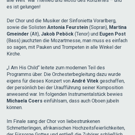
alle Welt“ war Titellied und Motto des Konzertes – und
es ist gelungen!
Der Chor und die Musiker der Sinfonietta Vorarlberg,
sowie die Solisten
Antonia Feurstein
(Sopran),
Martina
Gmeinder
(Alt),
Jakob Peböck
(Tenor) und
Eugen Post
(Bass) jauchzten die Mozartmesse, man muss es einfach
so sagen, mit Pauken und Trompeten in alle Winkel der
Kirche.
„I Am His Child“ leitete zum modernen Teil des
Programms über. Die Orchesterbegleitung dazu wurde
eigens für dieses Konzert von
André Vitek
geschaffen,
der persönlich bei der Uraufführung seiner Komposition
anwesend war. Im folgenden Instrumentalstück bewies
Michaela Coers
einfühlsam, dass auch Oboen jubeln
können.
Im Finale sang der Chor von liebestrunkenen
Schmetterlingen, afrikanischen Hochzeitsfeierlichkeiten,
der Fürsorge Gottes und entließ die Zuhörer schließlich