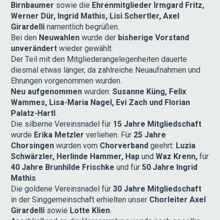
Birnbaumer
sowie die
Ehrenmitglieder Irmgard Fritz,
Werner Dür, Ingrid Mathis, Lisi Schertler, Axel
Girardelli
namentlich begrüßen.
Bei den
Neuwahlen
wurde der
bisherige Vorstand
unverändert
wieder gewählt.
Der Teil mit den Mitgliederangelegenheiten dauerte
diesmal etwas länger, da zahlreiche Neuaufnahmen und
Ehrungen vorgenommen wurden.
Neu aufgenommen
wurden:
Susanne Küng, Felix
Wammes, Lisa-Maria Nagel, Evi Zach und Florian
Palatz-Hartl
.
Die silberne Vereinsnadel für
15 Jahre Mitgliedschaft
wurde
Erika Metzler
verliehen. Für
25 Jahre
Chorsingen
wurden vom
Chorverband
geehrt:
Luzia
Schwärzler, Herlinde Hammer, Hap
und
Waz Krenn,
für
40 Jahre Brunhilde Frischke
und für
50 Jahre Ingrid
Mathis
.
Die goldene Vereinsnadel für
30 Jahre Mitgliedschaft
in der Singgemeinschaft erhielten unser
Chorleiter Axel
Girardelli
sowie
Lotte Klien
.