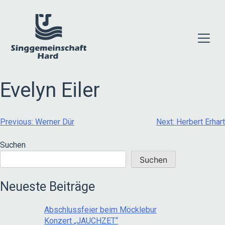
Skip
to
content
Evelyn Eiler
Beitragsnavigation
Previous:
Werner Dür
Next:
Herbert Erhart
Suchen
Suchen
Neueste Beiträge
Abschlussfeier beim Möcklebur
Konzert „JAUCHZET“