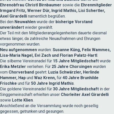
Ehrenobfrau Christl Birnbaumer
sowie die
Ehrenmitglieder
Irmgard Fritz, Werner Dür, Ingrid Mathis, Lisi Schertler,
Axel Girardelli
namentlich begrüßen.
Bei den
Neuwahlen
wurde der
bisherige Vorstand
unverändert
wieder gewählt.
Der Teil mit den Mitgliederangelegenheiten dauerte diesmal
etwas länger, da zahlreiche Neuaufnahmen und Ehrungen
vorgenommen wurden.
Neu aufgenommen
wurden:
Susanne Küng, Felix Wammes,
Lisa-Maria Nagel, Evi Zach und Florian Palatz-Hartl
.
Die silberne Vereinsnadel für
15 Jahre Mitgliedschaft
wurde
Erika Metzler
verliehen. Für
25 Jahre Chorsingen
wurden
vom
Chorverband
geehrt:
Luzia Schwärzler, Herlinde
Hammer, Hap
und
Waz Krenn,
für
40 Jahre Brunhilde
Frischke
und für
50 Jahre Ingrid Mathis
.
Die goldene Vereinsnadel für
30 Jahre Mitgliedschaft
in der
Singgemeinschaft erhielten unser
Chorleiter Axel Girardelli
sowie
Lotte Klien
.
Anschließend an die Versammlung wurde noch gesellig
gegessen, getrunken und gesungen.