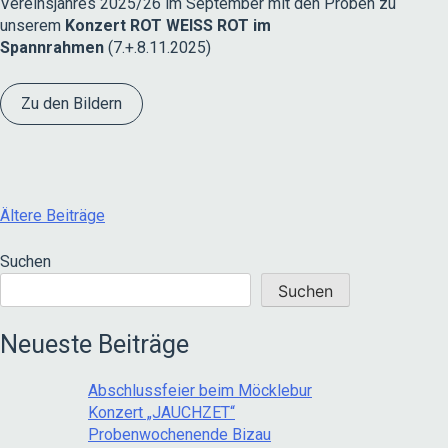
Vereinsjahres 2025/26 im September mit den Proben zu
unserem
Konzert ROT WEISS ROT im
Spannrahmen
(7.+.8.11.2025)
Zu den Bildern
Beitragsnavigation
Ältere Beiträge
Suchen
Suchen
Neueste Beiträge
Abschlussfeier beim Möcklebur
Konzert „JAUCHZET“
Probenwochenende Bizau