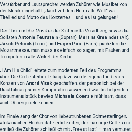
Verstärker und Lautsprecher werden Zuhörer wie Musiker von
der Musik eingehüllt. „Jauchzet dem Herrn alle Welt“ war
Titellied und Motto des Konzertes – und es ist gelungen!
Der Chor und die Musiker der Sinfonietta Vorarlberg, sowie die
Solisten
Antonia Feurstein
(Sopran),
Martina Gmeinder
(Alt),
Jakob Peböck
(Tenor) und
Eugen Post
(Bass) jauchzten die
Mozartmesse, man muss es einfach so sagen, mit Pauken und
Trompeten in alle Winkel der Kirche.
„I Am His Child“ leitete zum modernen Teil des Programms
über. Die Orchesterbegleitung dazu wurde eigens für dieses
Konzert von
André Vitek
geschaffen, der persönlich bei der
Uraufführung seiner Komposition anwesend war. Im folgenden
Instrumentalstück bewies
Michaela Coers
einfühlsam, dass
auch Oboen jubeln können.
Im Finale sang der Chor von liebestrunkenen Schmetterlingen,
afrikanischen Hochzeitsfeierlichkeiten, der Fürsorge Gottes und
entließ die Zuhörer schließlich mit „Free at last“ – man vermutet: